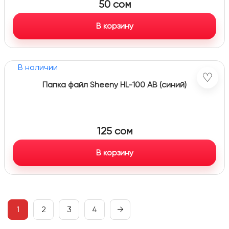
50
сом
В корзину
В наличии
♡
Папка файл Sheeny HL-100 АВ (синий)
125
сом
В корзину
1
2
3
4
→