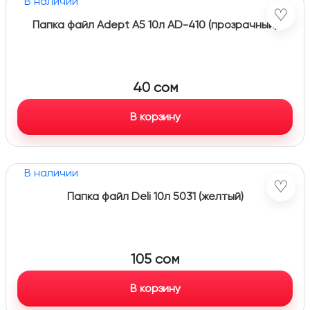
В наличии
♡
Папка файл Adept А5 10л AD-410 (прозрачный)
40
сом
В корзину
В наличии
♡
Папка файл Deli 10л 5031 (желтый)
105
сом
В корзину