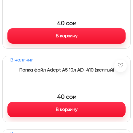
40
сом
В корзину
В наличии
♡
Папка файл Adept А5 10л AD-410 (желтый)
40
сом
В корзину