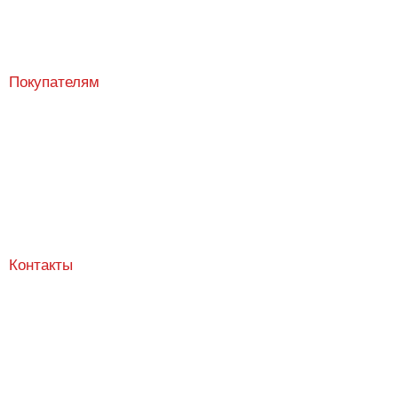
Покупателям
Магазин
О компании
Доставка и оплата
Новости и объявления
Контакты
Контакты
г. Бишкек ул. Бейшеналиева 15/1
+996 772 888 555
996707125127
info@optovik.kg