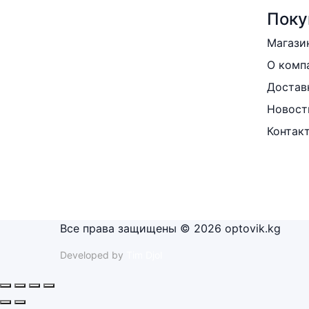
Поку
Магази
О комп
Достав
Новост
Контак
Все права защищены © 2026 optovik.kg
Developed by
Tim Djol