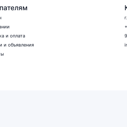
пателям
н
г
ании
+
ка и оплата
и и объявления
i
ты