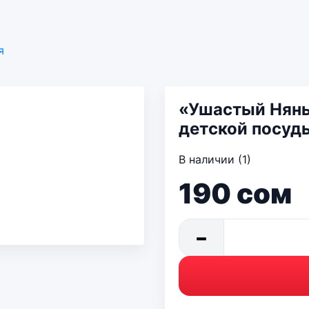
я
«Ушастый Нянь
детской посуд
В наличии (1)
190
сом
−