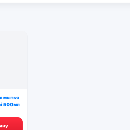
я мытья
ci 500мл
ину