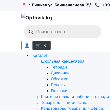
📍
г. Бишкек ул. Бейшеналиева 15/1
📞
+99
Поиск
товаров
👤
🛒
0
Каталог
Школьная канцелярия
Тетради
Дневники
Обложки
Пеналы
Рюкзаки
Книжная полка и рабочие тетради
Товары для творчества
Канцтовары, товары для офиса