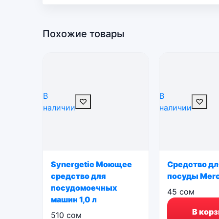
Похожие товары
В
В
♡
♡
наличии
наличии
Synergetic Моющее
Средство дл
средство для
посуды Mer
посудомоечных
45
сом
машин 1,0 л
В корз
510
сом