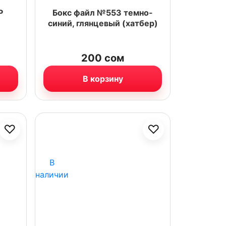
Р
Бокс файл №553 темно-
синий, глянцевый (хатбер)
200
сом
В корзину
♡
♡
В
наличии