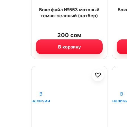
Бокс файл №553 матовый
Бок
темно-зеленый (хатбер)
200
сом
В корзину
♡
В
В
наличии
налич