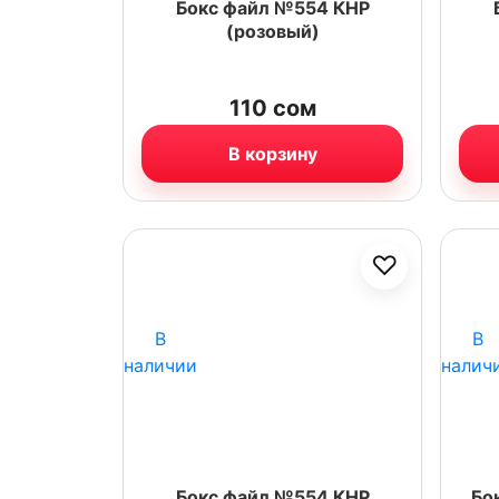
Бокс файл №554 КНР
(розовый)
110
сом
В корзину
♡
В
В
наличии
налич
Бокс файл №554 КНР
Бо