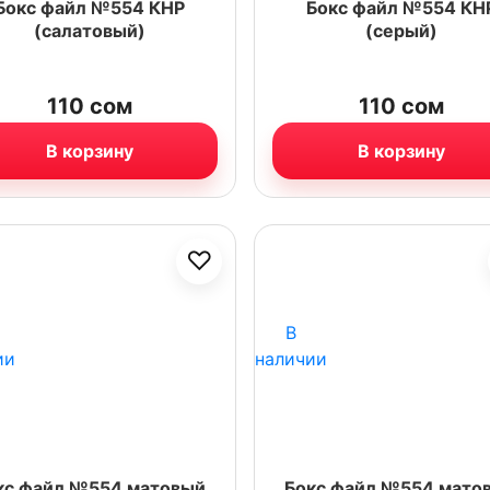
Бокс файл №554 КНР
Бокс файл №554 КН
(салатовый)
(серый)
110
сом
110
сом
В корзину
В корзину
♡
В
ии
наличии
кс файл №554 матовый
Бокс файл №554 мато