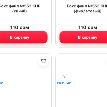
Бокс файл №553 КНР
Бокс файл №553 КН
(синий)
(фиолетовый)
110
сом
110
сом
В корзину
В корзину
♡
В
ии
наличии