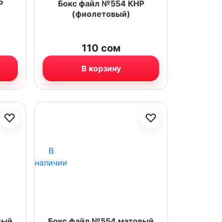
Р
Бокс файл №554 КНР
(фиолетовый)
110
сом
В корзину
♡
♡
В
наличии
вый
Бокс файл №554 матовый