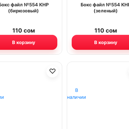
Бокс файл №554 КНР
Бокс файл №554 КН
(бирюзовый)
(зеленый)
110
сом
110
сом
В корзину
В корзину
♡
В
ии
наличии