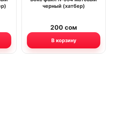
ер)
черный (хатбер)
200
сом
В корзину