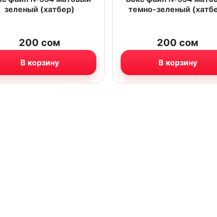
зеленый (хатбер)
темно-зеленый (хатб
200
сом
200
сом
В корзину
В корзину