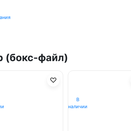
ания
 (бокс-файл)
♡
В
ии
наличии