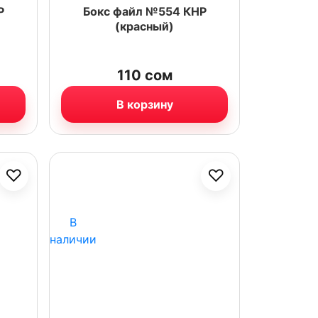
Р
Бокс файл №554 КНР
(красный)
110
сом
В корзину
♡
♡
В
наличии