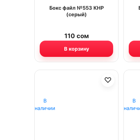
Бокс файл №553 КНР
(серый)
110
сом
В корзину
♡
В
В
наличии
налич