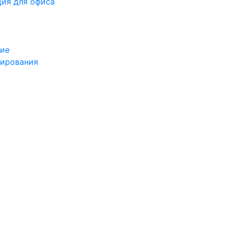
ция для офиса
ние
бирования