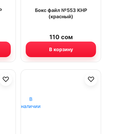
Р
Бокс файл №553 КНР
(красный)
110
сом
В корзину
♡
♡
В
наличии