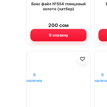
Бокс файл №554 глянцевый
золото (хатбер)
200
сом
В корзину
♡
В
В
наличии
налич