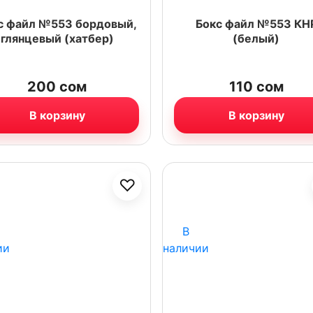
с файл №553 бордовый,
Бокс файл №553 КН
глянцевый (хатбер)
(белый)
200
сом
110
сом
В корзину
В корзину
♡
В
ии
наличии