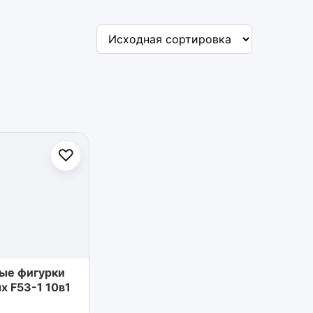
♡
ые фигурки
х F53-1 10в1