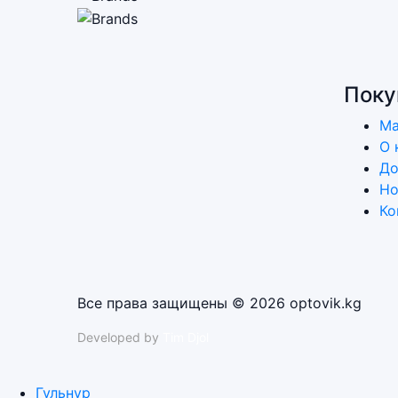
Поку
Ма
О 
До
Но
Ко
Все права защищены © 2026 optovik.kg
Developed by
Tim Djol
Гульнур