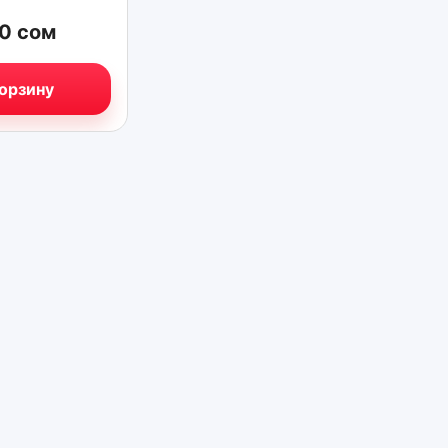
70
сом
корзину