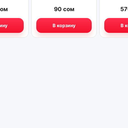
сом
90
сом
5
ину
В корзину
В 