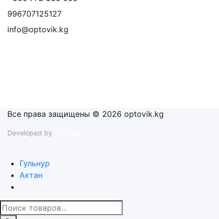
996707125127
info@optovik.kg
Все права защищены © 2026 optovik.kg
Developed by
Tim Djol
Гульнур
Актан
Поиск
товаров