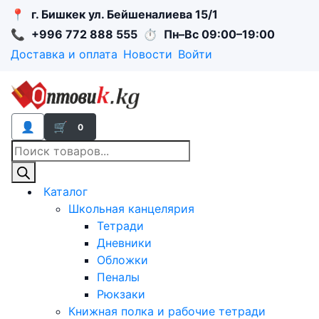
📍
г. Бишкек ул. Бейшеналиева 15/1
📞
+996 772 888 555
⏱
Пн–Вс 09:00–19:00
Доставка и оплата
Новости
Войти
👤
🛒
0
Поиск
товаров
Каталог
Школьная канцелярия
Тетради
Дневники
Обложки
Пеналы
Рюкзаки
Книжная полка и рабочие тетради