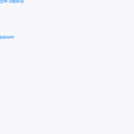
для офиса
ования