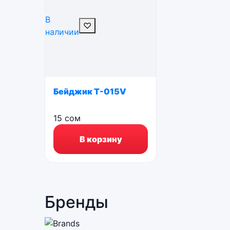
В
♡
наличии
Бейджик T-015V
15
сом
В корзину
Бренды