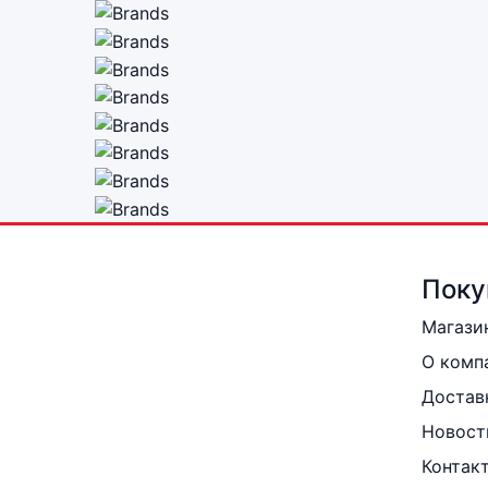
Поку
Магази
О комп
Достав
Новост
Контак