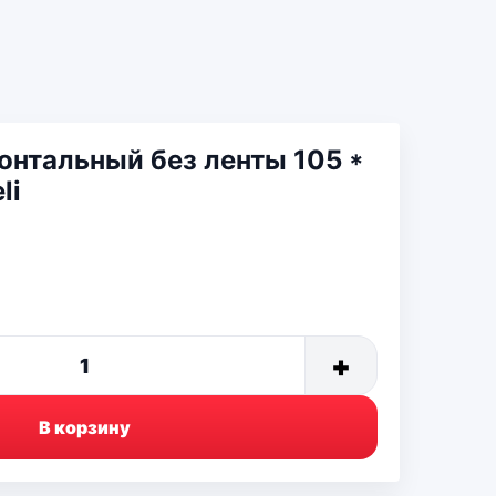
онтальный без ленты 105 *
li
+
1
В корзину