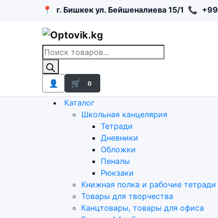
📍
г. Бишкек ул. Бейшеналиева 15/1
📞
+99
Поиск
товаров
👤
🛒
0
Каталог
Школьная канцелярия
Тетради
Дневники
Обложки
Пеналы
Рюкзаки
Книжная полка и рабочие тетради
Товары для творчества
Канцтовары, товары для офиса