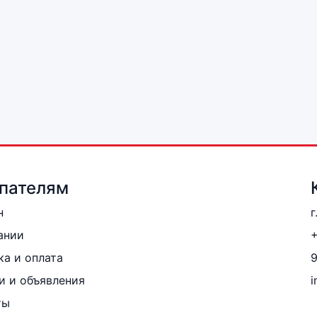
пателям
н
г
ании
+
ка и оплата
и и объявления
i
ты