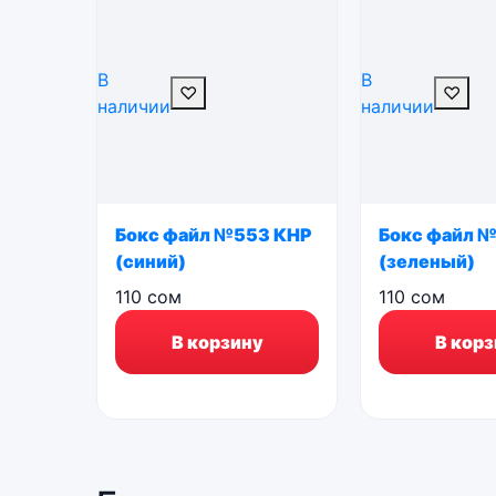
В
В
♡
♡
наличии
наличии
Бокс файл №553 КНР
Бокс файл 
(синий)
(зеленый)
110
сом
110
сом
В корзину
В корз