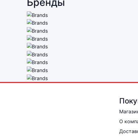
Бренды
Поку
Магази
О комп
Достав