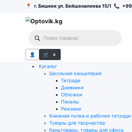
📍
г. Бишкек ул. Бейшеналиева 15/1
📞
+99
Поиск
товаров
👤
🛒
0
Каталог
Школьная канцелярия
Тетради
Дневники
Обложки
Пеналы
Рюкзаки
Книжная полка и рабочие тетради
Товары для творчества
Канцтовары, товары для офиса