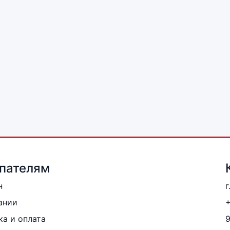
пателям
н
г
ании
+
ка и оплата