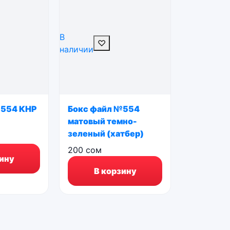
В
♡
наличии
№554 КНР
Бокс файл №554
матовый темно-
зеленый (хатбер)
200
сом
ину
В корзину