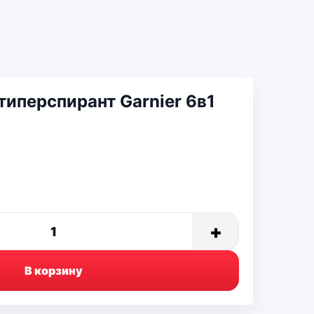
иперспирант Garnier 6в1
+
1
В корзину