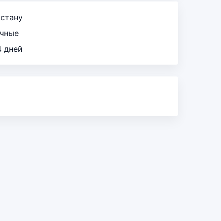
зстану
ичные
4 дней