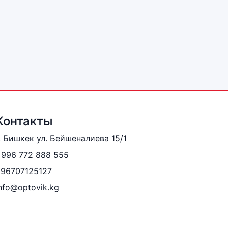
Контакты
. Бишкек ул. Бейшеналиева 15/1
996 772 888 555
996707125127
nfo@optovik.kg