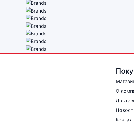
Поку
Магази
О комп
Достав
Новост
Контак