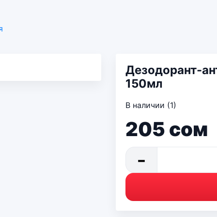
я
Дезодорант-ант
150мл
В наличии (1)
205
сом
−