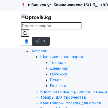
📍
г. Бишкек ул. Бейшеналиева 15/1
📞
+99
Поиск
товаров
👤
🛒
0
Каталог
Школьная канцелярия
Тетради
Дневники
Обложки
Пеналы
Рюкзаки
Книжная полка и рабочие тетради
Товары для творчества
Канцтовары, товары для офиса