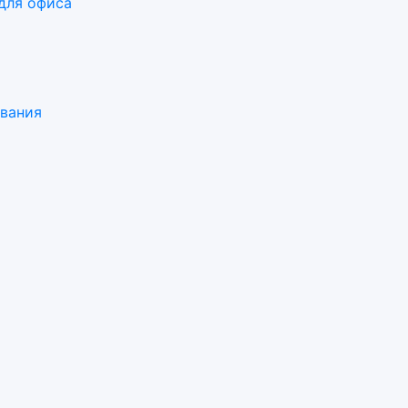
для офиса
ования