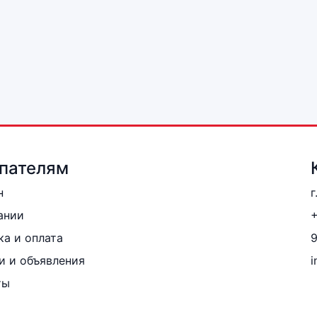
пателям
н
г
ании
+
ка и оплата
и и объявления
i
ты