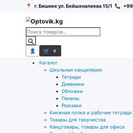
📍
г. Бишкек ул. Бейшеналиева 15/1
📞
+99
Поиск
товаров
👤
🛒
0
Каталог
Школьная канцелярия
Тетради
Дневники
Обложки
Пеналы
Рюкзаки
Книжная полка и рабочие тетради
Товары для творчества
Канцтовары, товары для офиса