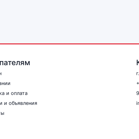
пателям
н
г
ании
+
ка и оплата
и и объявления
i
ты