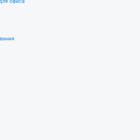
для офиса
ования