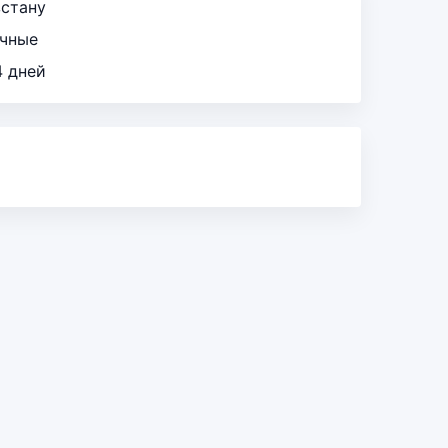
зстану
ичные
4 дней