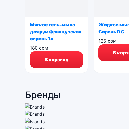
Мягкое гель-мыло
Жидкое мыл
для рук Французская
Сирень DC
сирень 1л
135
сом
180
сом
В корз
В корзину
Бренды