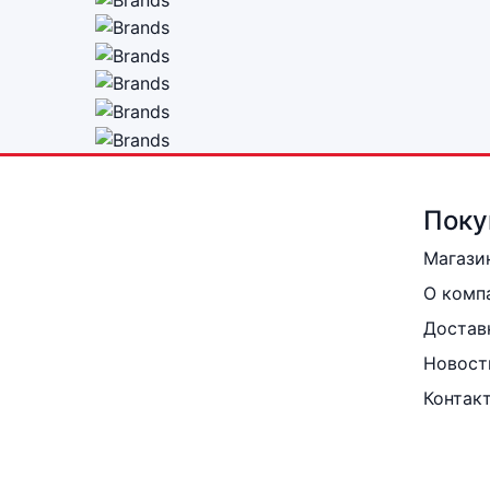
Поку
Магази
О комп
Достав
Новост
Контак