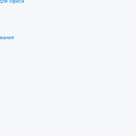
для офиса
ования