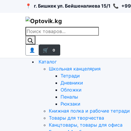
📍
г. Бишкек ул. Бейшеналиева 15/1
📞
+99
Поиск
товаров
👤
🛒
0
Каталог
Школьная канцелярия
Тетради
Дневники
Обложки
Пеналы
Рюкзаки
Книжная полка и рабочие тетради
Товары для творчества
Канцтовары, товары для офиса