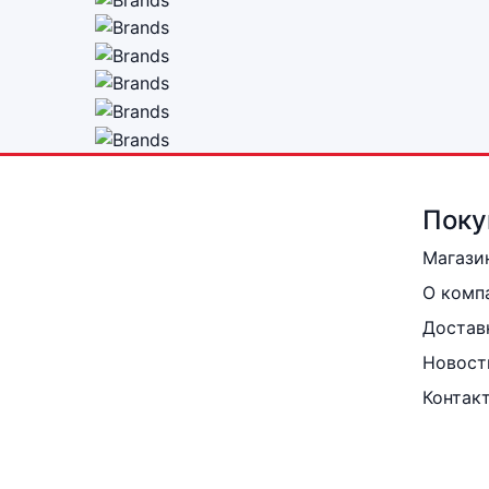
Поку
Магази
О комп
Достав
Новост
Контак