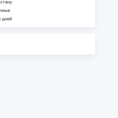
зстану
ичные
4 дней