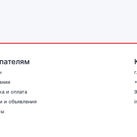
пателям
н
г
ании
+
ка и оплата
и и объявления
i
ты