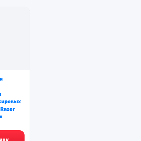
я
х
жировых
 Razer
л
ину