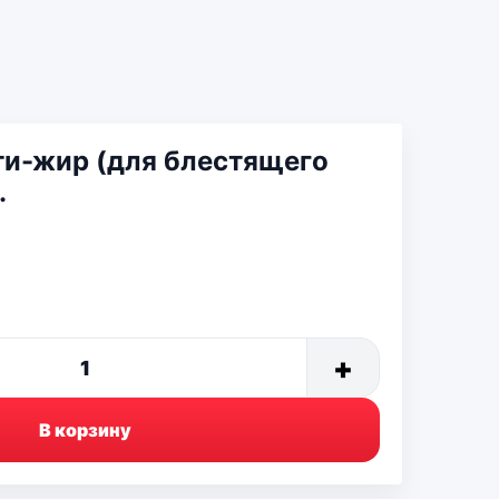
нти-жир (для блестящего
.
+
1
В корзину