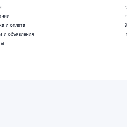
н
г
ании
+
ка и оплата
и и объявления
i
ты