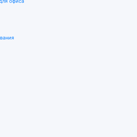
для офиса
ования