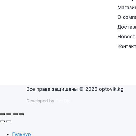
Магази
О комп
Достав
Новост
Контак
Все права защищены © 2026 optovik.kg
Developed by
Tim Djol
Гульнур