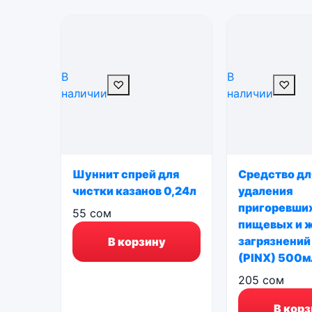
В
В
♡
♡
наличии
наличии
Шуннит спрей для
Средство дл
чистки казанов 0,24л
удаления
пригоревши
55
сом
пищевых и 
загрязнений
В корзину
(PINX) 500м
205
сом
В корз