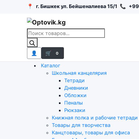
📍
г. Бишкек ул. Бейшеналиева 15/1
📞
+99
Поиск
товаров
👤
🛒
0
Каталог
Школьная канцелярия
Тетради
Дневники
Обложки
Пеналы
Рюкзаки
Книжная полка и рабочие тетради
Товары для творчества
Канцтовары, товары для офиса