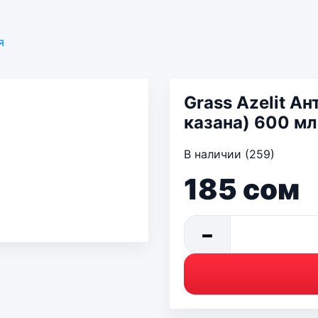
я
Grass Azelit А
казана) 600 мл
В наличии (259)
185
сом
−