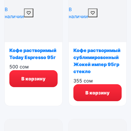
В
В
♡
♡
наличии
наличии
Кофе растворимый
Кофе растворимый
Today Espresso 95г
сублимировонный
Жокей импер 95гр
500
сом
стекло
В корзину
355
сом
В корзину