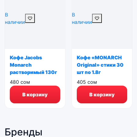
В
В
♡
♡
наличии
наличии
Кофе Jacobs
Кофе «MONARCH
Monarch
Original» стики 30
растворимый 130г
шт по 1.8г
480
сом
405
сом
В корзину
В корзину
Бренды