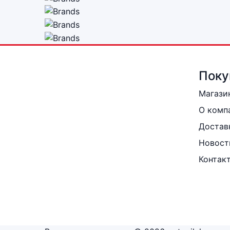
Поку
Магази
О комп
Достав
Новост
Контак