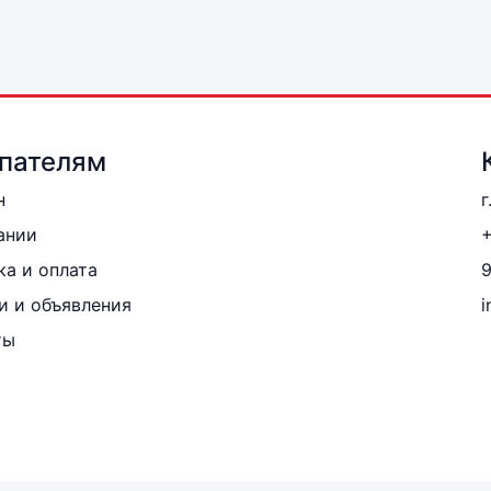
пателям
н
г
ании
+
ка и оплата
и и объявления
i
ты