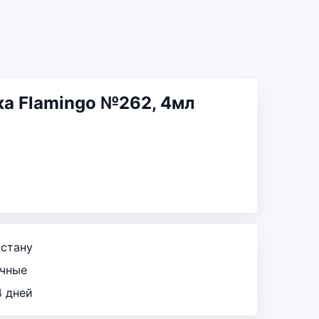
ка Flamingo №262, 4мл
зстану
ичные
4 дней