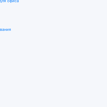
для офиса
ования