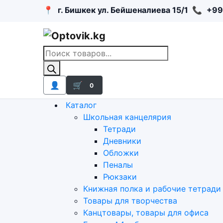
📍
г. Бишкек ул. Бейшеналиева 15/1
📞
+99
Поиск
товаров
👤
🛒
0
Каталог
Школьная канцелярия
Тетради
Дневники
Обложки
Пеналы
Рюкзаки
Книжная полка и рабочие тетради
Товары для творчества
Канцтовары, товары для офиса