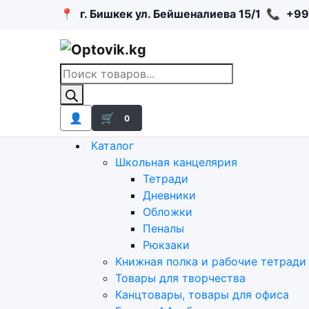
📍
г. Бишкек ул. Бейшеналиева 15/1
📞
+99
Поиск
товаров
👤
🛒
0
Каталог
Школьная канцелярия
Тетради
Дневники
Обложки
Пеналы
Рюкзаки
Книжная полка и рабочие тетради
Товары для творчества
Канцтовары, товары для офиса