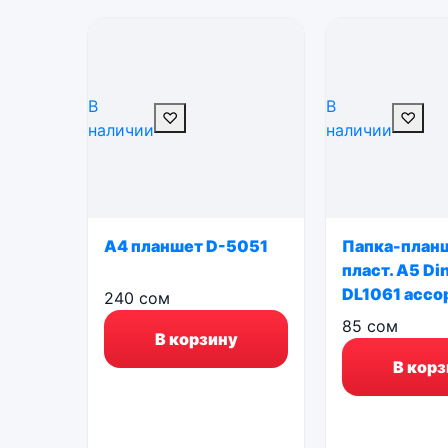
В
В
♡
♡
наличии
наличии
А4 планшет D-5051
Папка-план
пласт. А5 Din
DL1061 ассор
240
сом
85
сом
В корзину
В корз