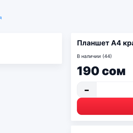
я
Планшет А4 кр
В наличии (44)
190
сом
−