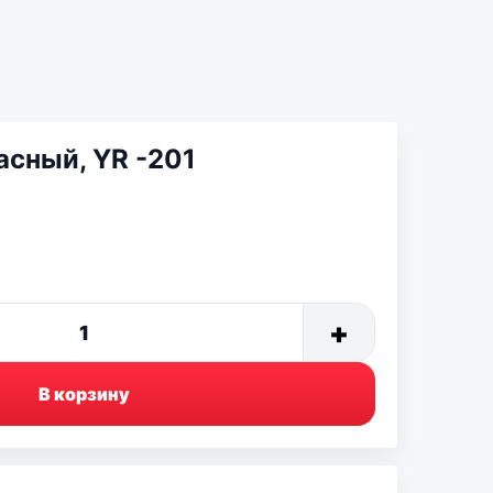
асный, YR -201
+
1
В корзину