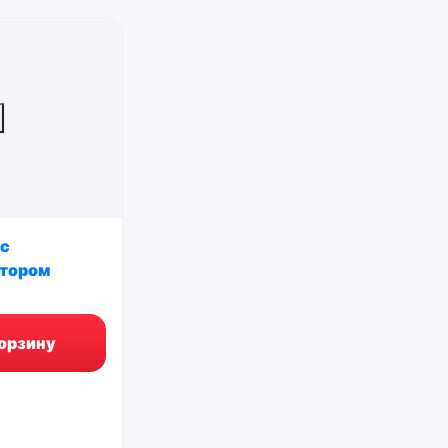
 с
ятором
корзину