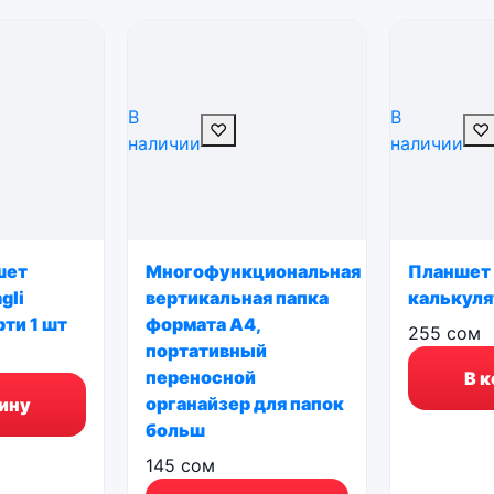
В
В
♡
♡
наличии
наличии
шет
Многофункциональная
Планшет
gli
вертикальная папка
калькул
ти 1 шт
формата А4,
255
сом
портативный
переносной
В 
органайзер для папок
ину
больш
145
сом