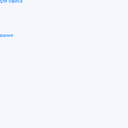
для офиса
ования