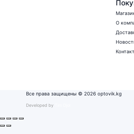
Поку
Магази
О комп
Достав
Новост
Контак
Все права защищены © 2026 optovik.kg
Developed by
Tim Djol