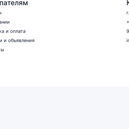
пателям
н
г
ании
+
ка и оплата
и и объявления
i
ты