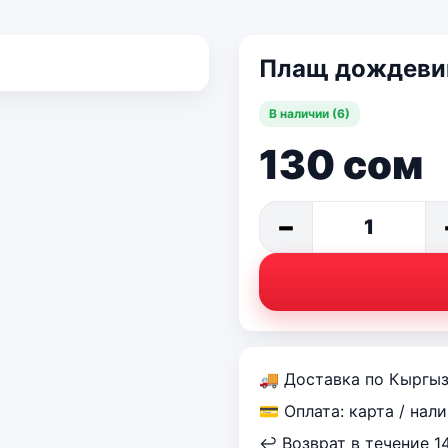
Плащ дождеви
В наличии (6)
130
сом
−
1
🚚 Доставка по Кыргы
💳 Оплата: карта / нал
↩ Возврат в течение 1