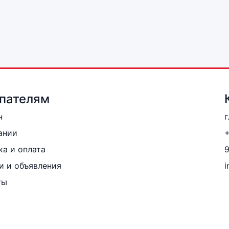
пателям
н
г
ании
+
ка и оплата
и и объявления
i
ты