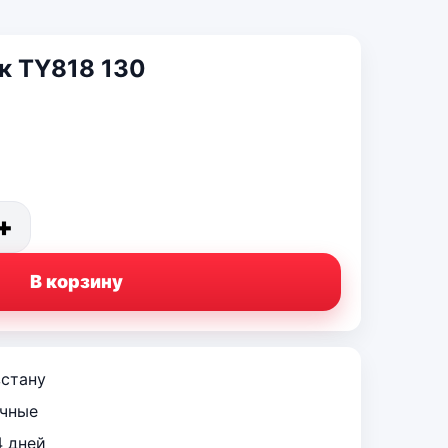
к TY818 130
+
В корзину
зстану
ичные
4 дней