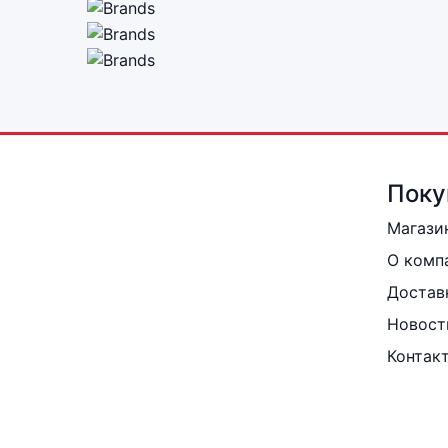
Поку
Магази
О комп
Достав
Новост
Контак