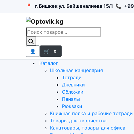
📍
г. Бишкек ул. Бейшеналиева 15/1
📞
+99
Поиск
товаров
👤
🛒
0
Каталог
Школьная канцелярия
Тетради
Дневники
Обложки
Пеналы
Рюкзаки
Книжная полка и рабочие тетради
Товары для творчества
Канцтовары, товары для офиса