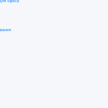
для офиса
ования