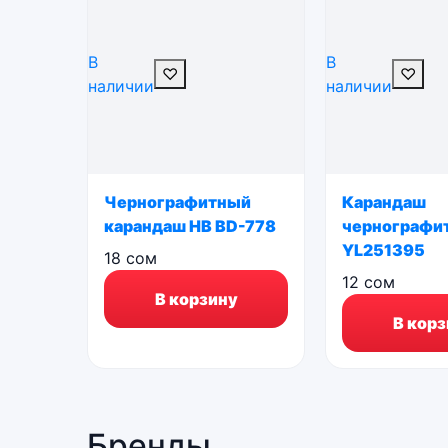
В
В
♡
♡
наличии
наличии
Чернографитный
Карандаш
карандаш HB BD-778
чернографи
YL251395
18
сом
12
сом
В корзину
В корз
Бренды