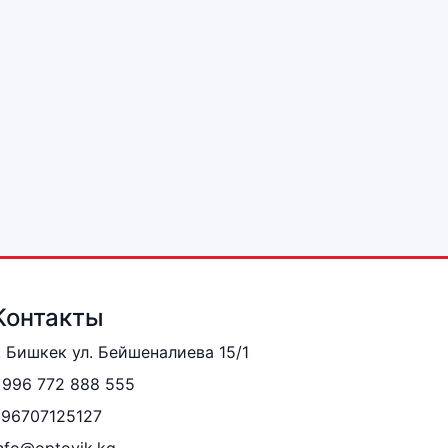
Контакты
. Бишкек ул. Бейшеналиева 15/1
996 772 888 555
996707125127
nfo@optovik.kg