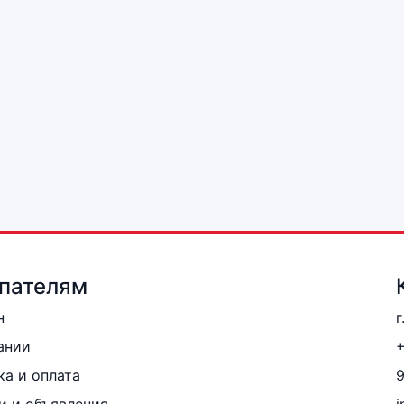
пателям
н
г
ании
+
ка и оплата
и и объявления
i