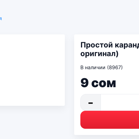
я
Простой каранд
оригинал)
В наличии (8967)
9
сом
−