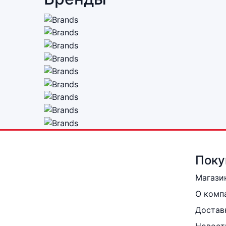
Поку
Магази
О комп
Достав
Новост