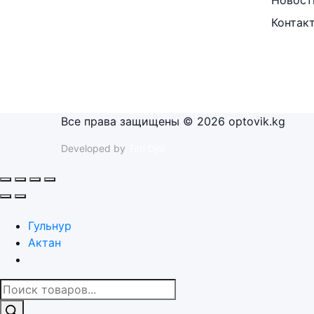
Контак
Все права защищены © 2026 optovik.kg
Developed by
Tim Djol
Гульнур
Актан
Поиск
товаров