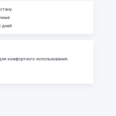
зстану
ичные
4 дней
для комфортного использования.