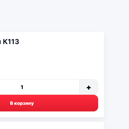
 К113
+
1
В корзину