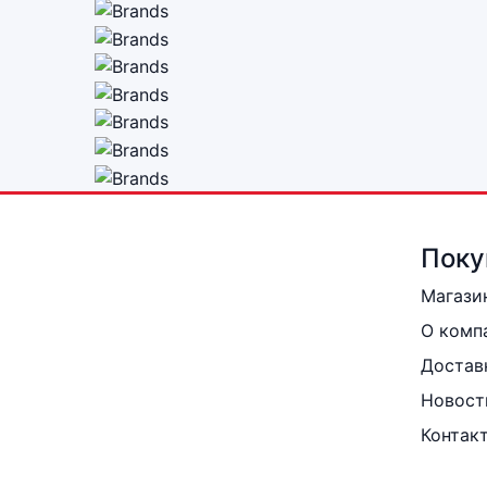
Поку
Магази
О комп
Достав
Новост
Контак