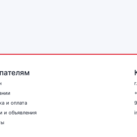
пателям
н
г
ании
+
ка и оплата
и и объявления
i
ты