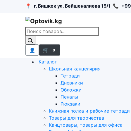
📍
г. Бишкек ул. Бейшеналиева 15/1
📞
+99
Поиск
товаров
👤
🛒
0
Каталог
Школьная канцелярия
Тетради
Дневники
Обложки
Пеналы
Рюкзаки
Книжная полка и рабочие тетради
Товары для творчества
Канцтовары, товары для офиса