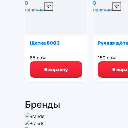
В
В
♡
♡
наличии
наличии
Щетка 8003
Ручная щётк
65
сом
150
сом
В корзину
В корз
Бренды