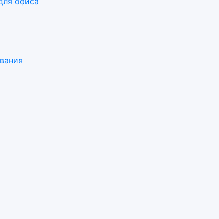
для офиса
ования