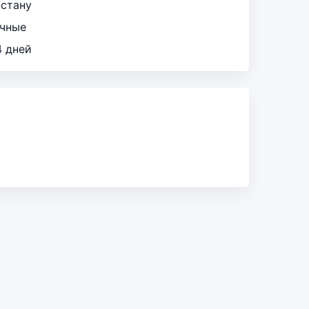
зстану
ичные
4 дней