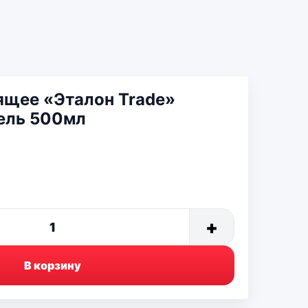
ящее «Эталон Trade»
ель 500мл
+
1
В корзину