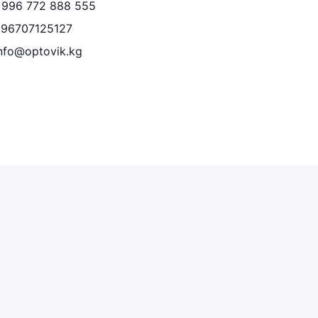
996 772 888 555
996707125127
nfo@optovik.kg