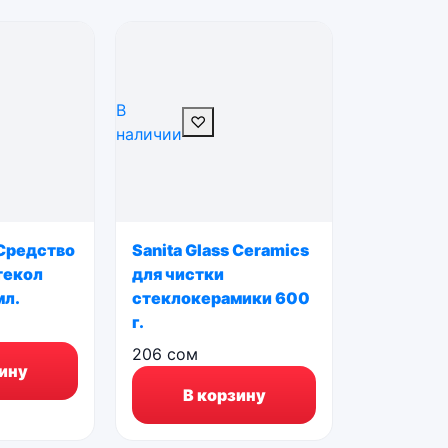
В
♡
наличии
 Средство
Sanita Glass Ceramics
текол
для чистки
мл.
стеклокерамики 600
г.
206
сом
ину
В корзину