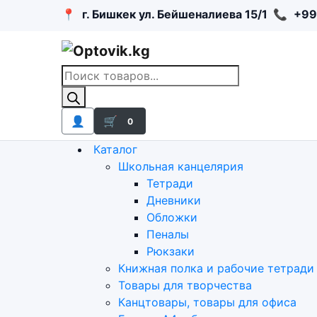
📍
г. Бишкек ул. Бейшеналиева 15/1
📞
+99
Поиск
товаров
👤
🛒
0
Каталог
Школьная канцелярия
Тетради
Дневники
Обложки
Пеналы
Рюкзаки
Книжная полка и рабочие тетради
Товары для творчества
Канцтовары, товары для офиса