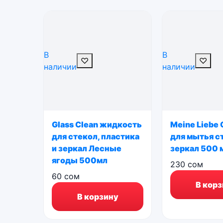
В
В
♡
♡
наличии
наличии
Glass Clean жидкость
Meine Liebe
для стекол, пластика
для мытья с
и зеркал Лесные
зеркал 500 
ягоды 500мл
230
сом
60
сом
В корз
В корзину