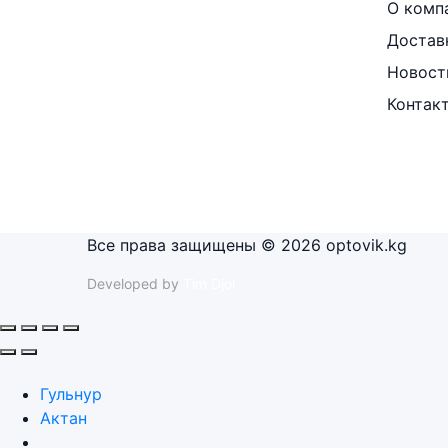
О комп
Достав
Новост
Контак
Все права защищены © 2026 optovik.kg
Developed by
Tim Djol
Гульнур
Актан