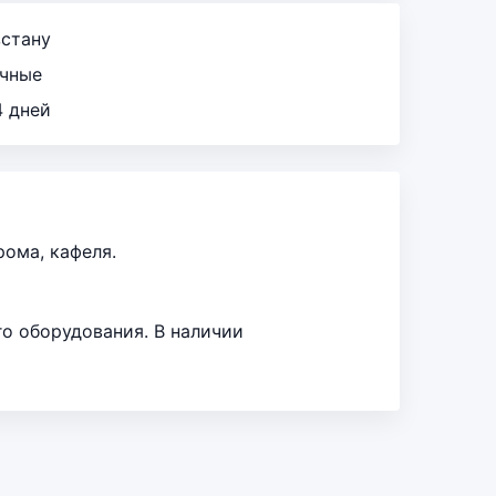
зстану
ичные
4 дней
рома, кафеля.
го оборудования. В наличии