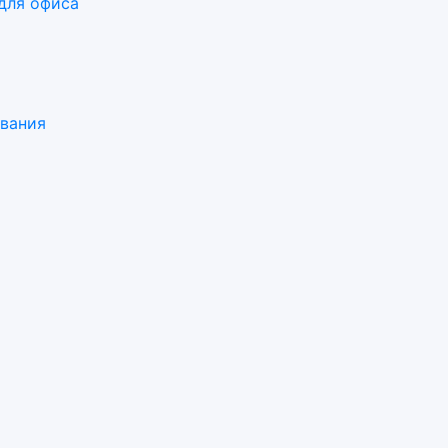
для офиса
ования