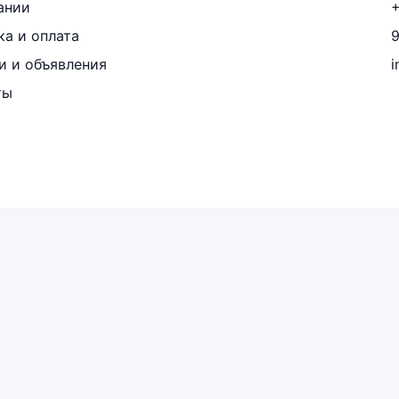
ании
+
ка и оплата
и и объявления
i
ты