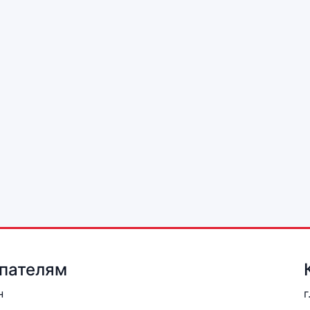
пателям
н
г