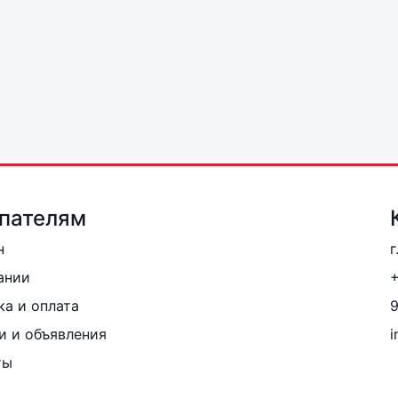
пателям
н
г
ании
+
ка и оплата
и и объявления
i
ты