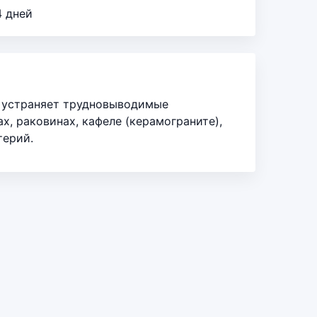
4 дней
о устраняет трудновыводимые
х, раковинах, кафеле (керамограните),
терий.