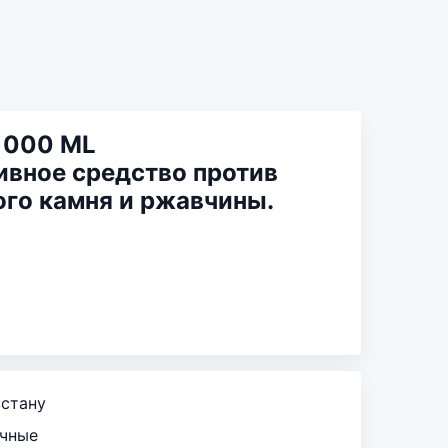
 1000 ML
вное средство против
ого камня и ржавчины.
зстану
ичные