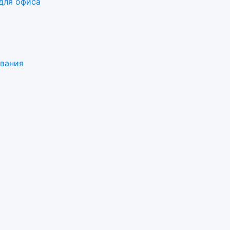
для офиса
ования