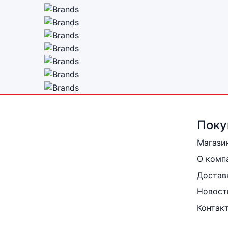
Поку
Магази
О комп
Достав
Новост
Контак