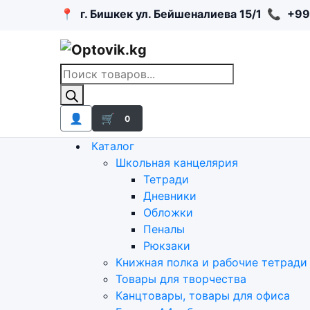
📍
г. Бишкек ул. Бейшеналиева 15/1
📞
+99
Поиск
товаров
👤
🛒
0
Каталог
Школьная канцелярия
Тетради
Дневники
Обложки
Пеналы
Рюкзаки
Книжная полка и рабочие тетради
Товары для творчества
Канцтовары, товары для офиса