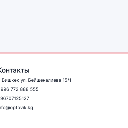
Контакты
. Бишкек ул. Бейшеналиева 15/1
996 772 888 555
996707125127
nfo@optovik.kg