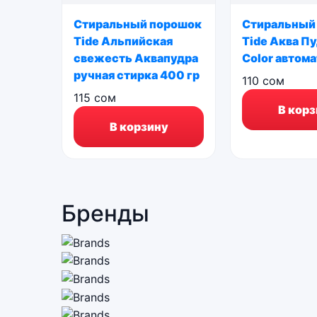
Стиральный порошок
Стиральный
Tide Альпийская
Tide Аква Пу
свежесть Аквапудра
Color автома
ручная стирка 400 гр
110
сом
115
сом
В корз
В корзину
Бренды