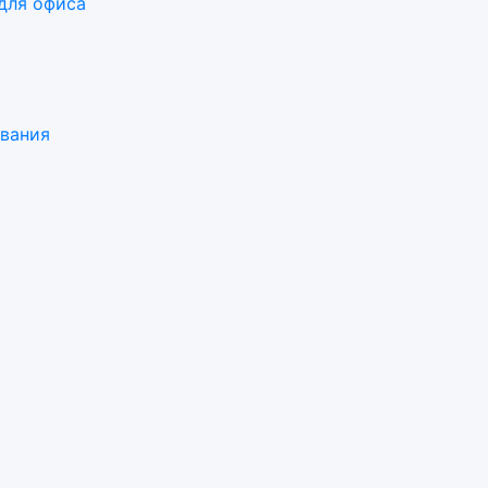
для офиса
ования