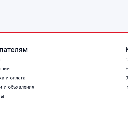
пателям
н
г
ании
+
ка и оплата
и и объявления
i
ты