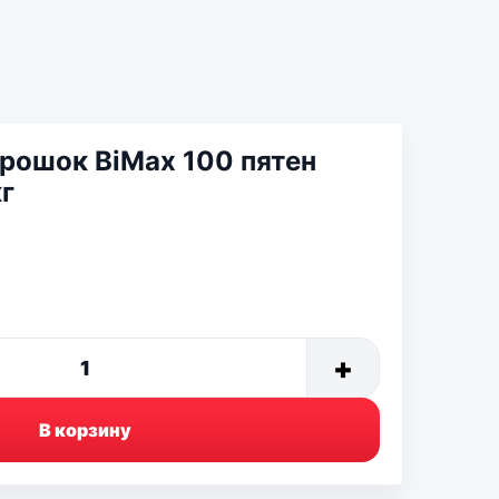
рошок BiMax 100 пятен
кг
м
+
1
В корзину