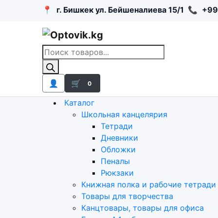
📍
г. Бишкек ул. Бейшеналиева 15/1
📞
+99
Поиск
товаров
👤
🛒
0
Каталог
Школьная канцелярия
Тетради
Дневники
Обложки
Пеналы
Рюкзаки
Книжная полка и рабочие тетради
Товары для творчества
Канцтовары, товары для офиса