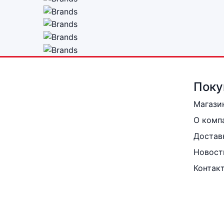
Поку
Магази
О комп
Достав
Новост
Контак