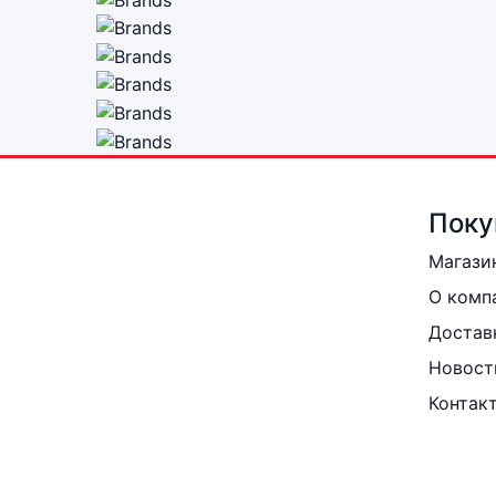
Поку
Магази
О комп
Достав
Новост
Контак