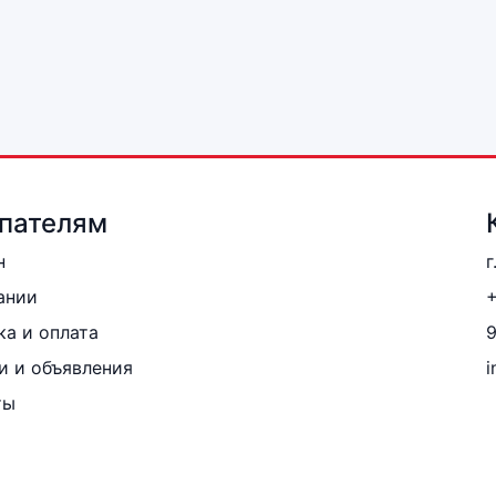
пателям
н
г
ании
+
ка и оплата
и и объявления
i
ты