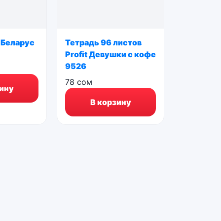
 Беларус
Тетрадь 96 листов
Profit Девушки с кофе
9526
78
сом
ину
В корзину