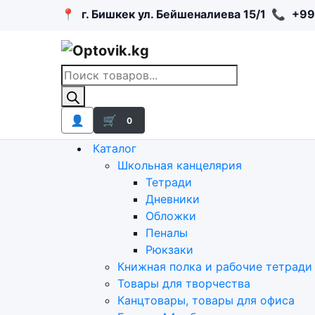
📍
г. Бишкек ул. Бейшеналиева 15/1
📞
+99
Поиск
товаров
👤
🛒
0
Каталог
Школьная канцелярия
Тетради
Дневники
Обложки
Пеналы
Рюкзаки
Книжная полка и рабочие тетради
Товары для творчества
Канцтовары, товары для офиса