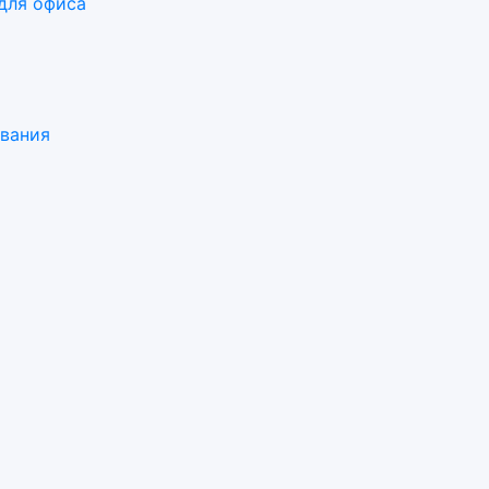
для офиса
ования