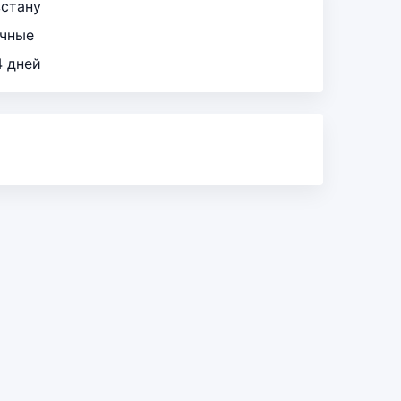
зстану
ичные
4 дней