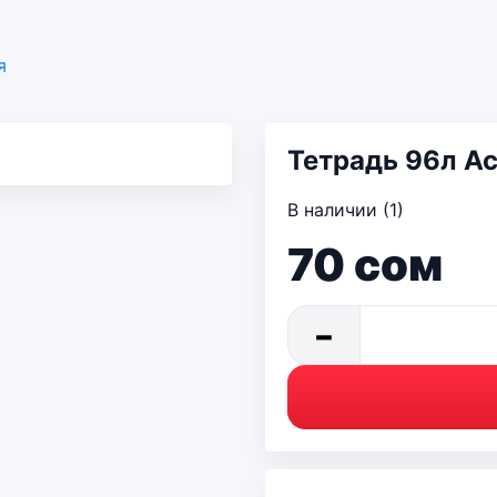
я
Тетрадь 96л Ac
В наличии (1)
70
сом
−