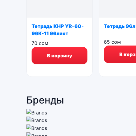
Тетрадь КНР YR-60-
Тетрадь 96л
96K-11 96лист
65
сом
70
сом
В корз
В корзину
Бренды