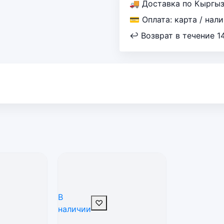
🚚 Доставка по Кыргы
💳 Оплата: карта / нал
↩ Возврат в течение 1
В
♡
наличии