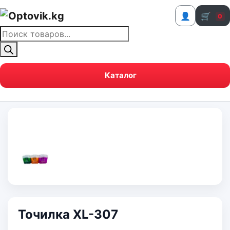
👤
🛒
0
Поиск
товаров
Каталог
Точилка XL-307