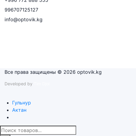
996707125127
info@optovik.kg
Все права защищены © 2026 optovik.kg
Developed by
Tim Djol
Гульнур
Актан
Поиск