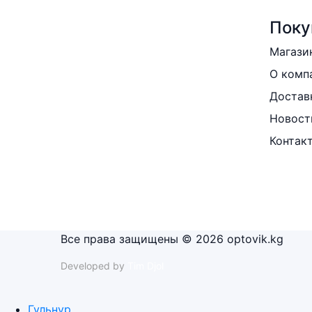
Поку
Магази
О комп
Достав
Новост
Контак
Все права защищены © 2026 optovik.kg
Developed by
Tim Djol
Гульнур