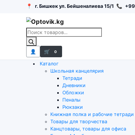
📍
г. Бишкек ул. Бейшеналиева 15/1
📞
+99
Поиск
товаров
👤
🛒
0
Каталог
Школьная канцелярия
Тетради
Дневники
Обложки
Пеналы
Рюкзаки
Книжная полка и рабочие тетради
Товары для творчества
Канцтовары, товары для офиса