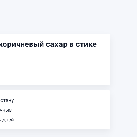
коричневый сахар в стике
зстану
ичные
4 дней