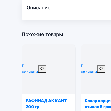
Описание
Похожие товары
В
В
♡
♡
наличии
наличии
РАФИНАД АК КАНТ
Сахар порци
200 гр
стиках 5 гр