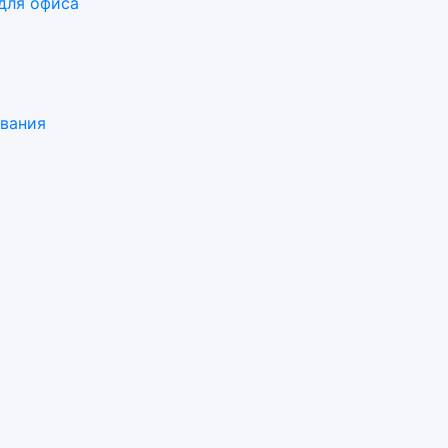
для офиса
ования