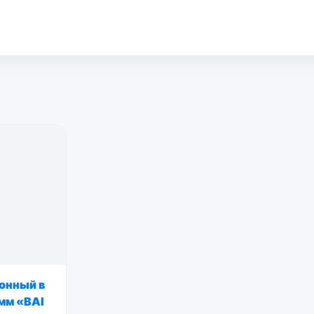
онный в
амм «BAI