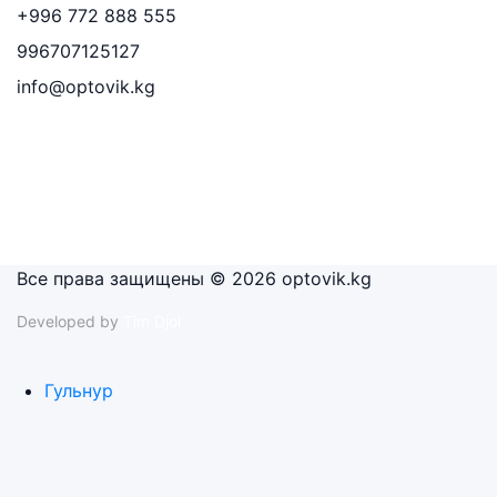
+996 772 888 555
996707125127
info@optovik.kg
Все права защищены © 2026 optovik.kg
Developed by
Tim Djol
Гульнур
Актан
Поиск