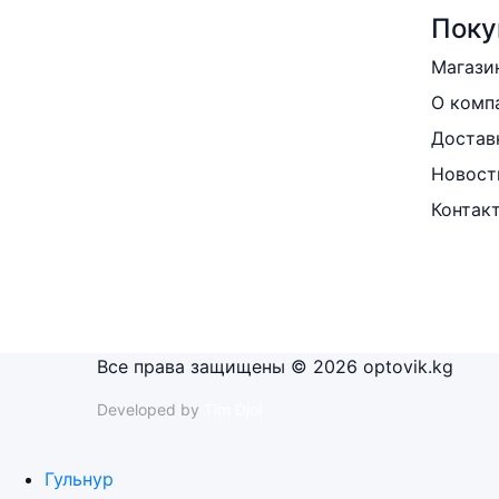
Поку
Магази
О комп
Достав
Новост
Контак
Все права защищены © 2026 optovik.kg
Developed by
Tim Djol
Гульнур