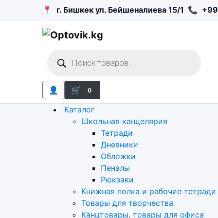
📍
г. Бишкек ул. Бейшеналиева 15/1
📞
+99
Поиск
товаров
👤
🛒
0
Каталог
Школьная канцелярия
Тетради
Дневники
Обложки
Пеналы
Рюкзаки
Книжная полка и рабочие тетради
Товары для творчества
Канцтовары, товары для офиса