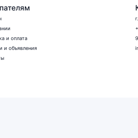
пателям
н
г
ании
+
ка и оплата
и и объявления
i
ты