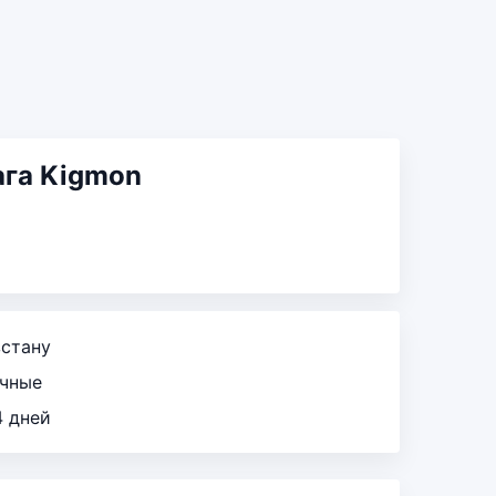
ага Kigmon
зстану
ичные
4 дней