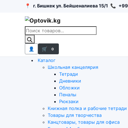
📍
г. Бишкек ул. Бейшеналиева 15/1
📞
+99
Поиск
товаров
👤
🛒
0
Каталог
Школьная канцелярия
Тетради
Дневники
Обложки
Пеналы
Рюкзаки
Книжная полка и рабочие тетради
Товары для творчества
Канцтовары, товары для офиса