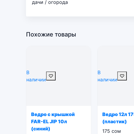
дачи / огорода
Похожие товары
В
В
♡
♡
наличии
наличии
Ведро с крышкой
Ведро 12л 1
FAR-EL JIP 10л
(пластик)
(синий)
175
сом