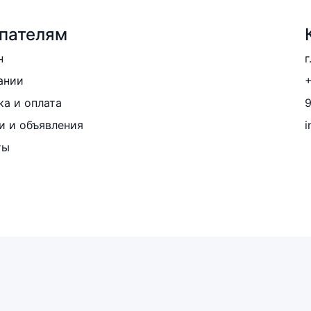
пателям
н
г
ании
+
ка и оплата
и и объявления
i
ты