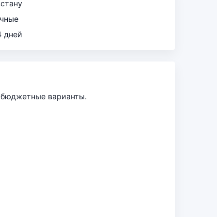
зстану
ичные
4 дней
е бюджетные варианты.