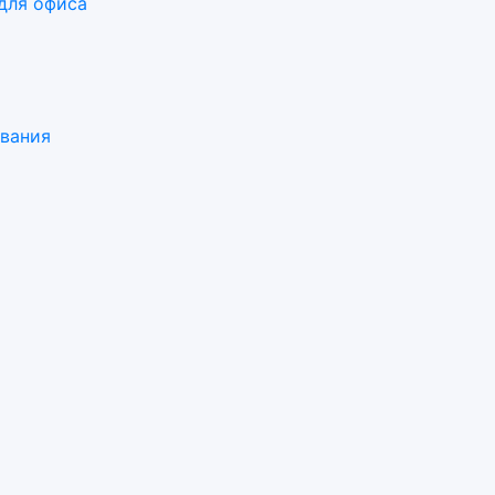
для офиса
ования