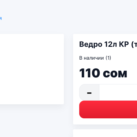
я
Ведро 12л КР (
В наличии (1)
110
сом
−