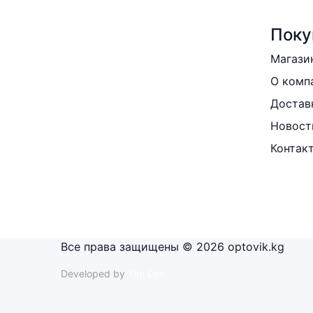
Поку
Магази
О комп
Достав
Новост
Контак
Все права защищены © 2026 optovik.kg
Developed by
Tim Djol