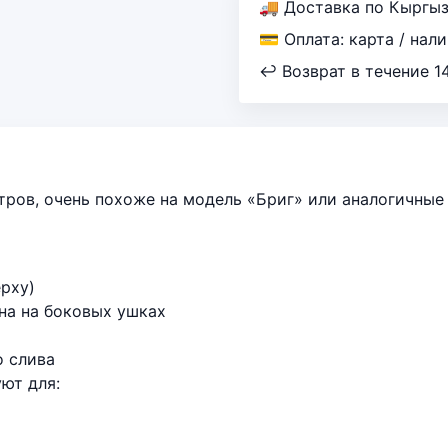
🚚 Доставка по Кыргы
💳 Оплата: карта / нал
↩ Возврат в течение 1
тров, очень похоже на модель «Бриг» или аналогичны
ерху)
ена на боковых ушках
о слива
ют для: