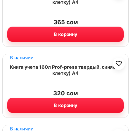
клетку) А4
365
сом
В корзину
В наличии
♡
Книга учета 160л Prof-press твердый, синяя (в
клетку) А4
320
сом
В корзину
В наличии