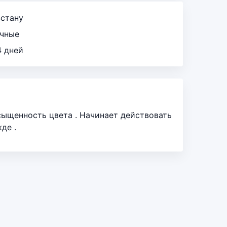
зстану
ичные
4 дней
сыщенность цвета . Начинает действовать
де .