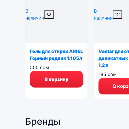
В
В
♡
♡
наличии
наличии
Гель для стирки ARIEL
Vestar для с
Горный родник 1.105л
деликатных
1.2 л
500
сом
185
сом
В корзину
В корз
Бренды