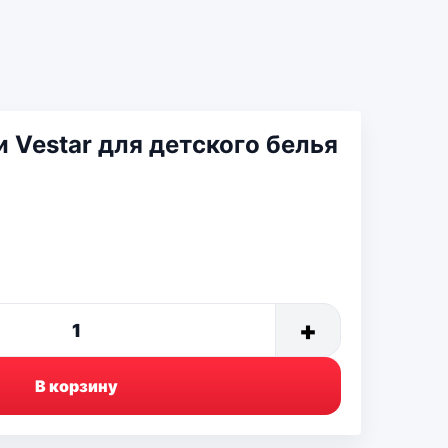
и Vestar для детского белья
+
1
В корзину