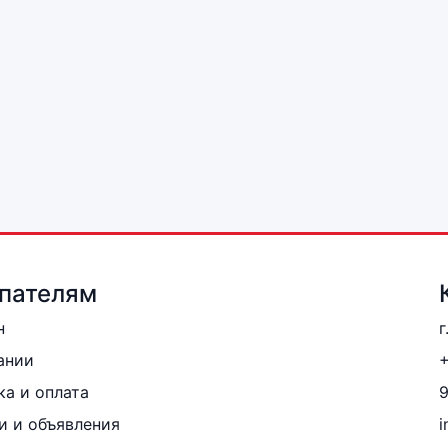
пателям
н
г
ании
+
ка и оплата
и и объявления
i