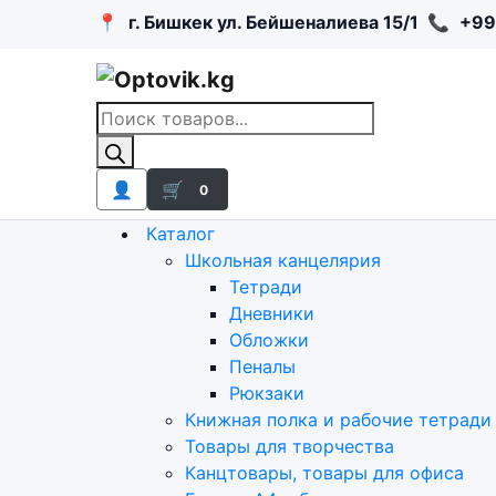
📍
г. Бишкек ул. Бейшеналиева 15/1
📞
+99
Поиск
товаров
👤
🛒
0
Каталог
Школьная канцелярия
Тетради
Дневники
Обложки
Пеналы
Рюкзаки
Книжная полка и рабочие тетради
Товары для творчества
Канцтовары, товары для офиса