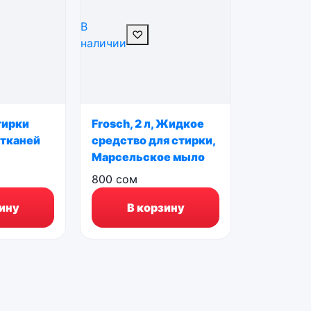
В
♡
наличии
тирки
Frosch, 2 л, Жидкое
 тканей
средство для стирки,
Марсельское мыло
800
сом
ину
В корзину