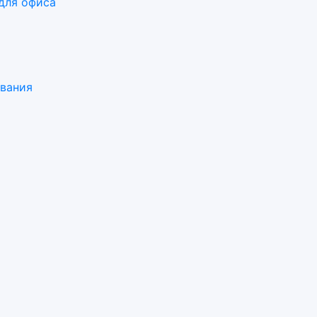
для офиса
ования