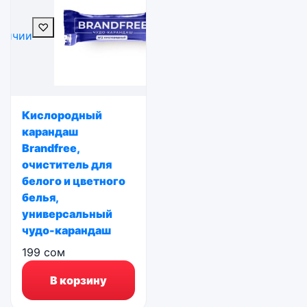
♡
личии
Кислородный
карандаш
Brandfree,
очиститель для
белого и цветного
белья,
универсальный
чудо-карандаш
199
сом
В корзину