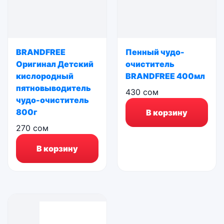
BRANDFREE
Пенный чудо-
Оригинал Детский
очиститель
кислородный
BRANDFREE 400мл
пятновыводитель
430
сом
чудо-очиститель
800г
В корзину
270
сом
В корзину