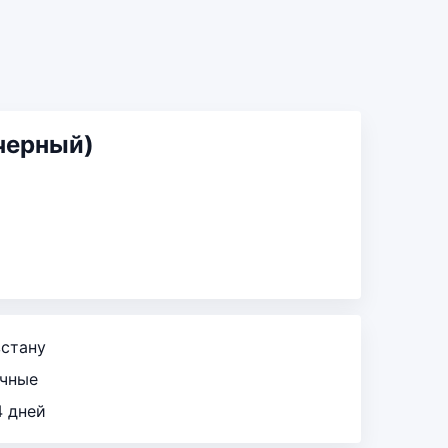
черный)
зстану
ичные
4 дней