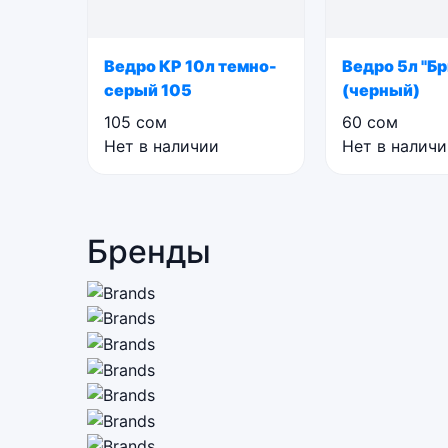
Ведро КР 10л темно-
Ведро 5л "Бр
серый 105
(черный)
105
сом
60
сом
Нет в наличии
Нет в налич
Бренды