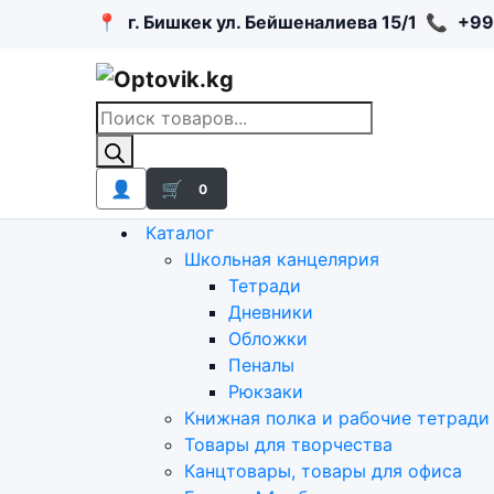
📍
г. Бишкек ул. Бейшеналиева 15/1
📞
+99
Поиск
товаров
👤
🛒
0
Каталог
Школьная канцелярия
Тетради
Дневники
Обложки
Пеналы
Рюкзаки
Книжная полка и рабочие тетради
Товары для творчества
Канцтовары, товары для офиса