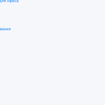
для офиса
ования