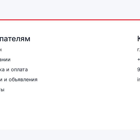
пателям
н
г
ании
+
ка и оплата
и и объявления
i
ты