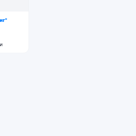
иг"
ии