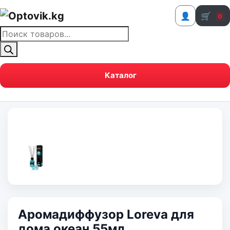
👤
🛒
0
Поиск
товаров
Каталог
Аромадиффузор Loreva для
дома океан 55мл